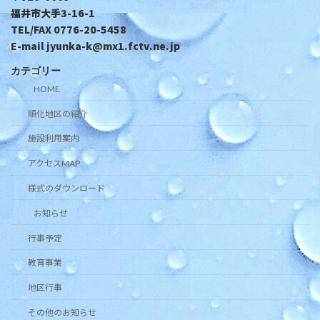
福井市大手3-16-1
TEL/FAX 0776-20-5458
E-mail jyunka-k@mx1.fctv.ne.jp
カテゴリー
HOME
順化地区の紹介
施設利用案内
アクセスMAP
様式のダウンロード
お知らせ
行事予定
教育事業
地区行事
その他のお知らせ