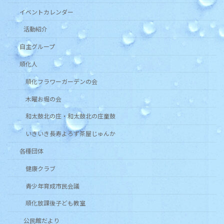
イベントカレンダー
活動紹介
自主グループ
順化人
順化フラワーガーデンの会
木曜お堀の会
和太鼓北の庄・和太鼓北の庄童鼓
いきいき長寿よろず茶屋じゅんか
各種団体
健康クラブ
青少年育成市民会議
順化放課後子ども教室
公民館だより