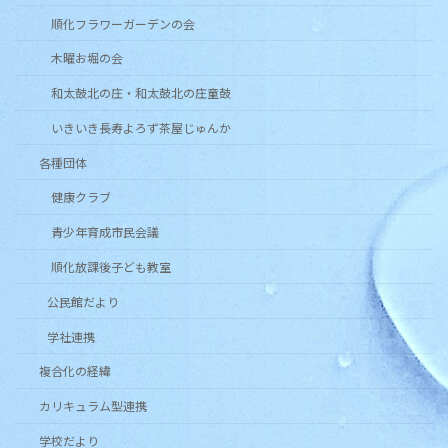
順化フラワーガーデンの会
木曜お堀の会
和太鼓北の庄・和太鼓北の庄童鼓
いきいき長寿よろず茶屋じゅんか
各種団体
健康クラブ
青少年育成市民会議
順化放課後子ども教室
公民館だより
学社連携
複合化の経緯
カリキュラム型連携
学校だより