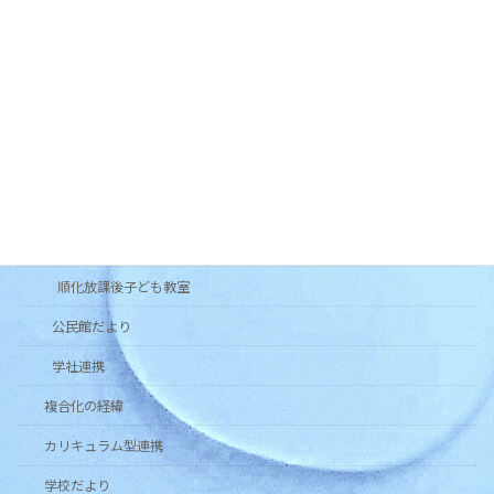
順化フラワーガーデンの会
木曜お堀の会
和太鼓北の庄・和太鼓北の庄童鼓
いきいき長寿よろず茶屋じゅんか
各種団体
健康クラブ
青少年育成市民会議
順化放課後子ども教室
公民館だより
学社連携
複合化の経緯
カリキュラム型連携
学校だより