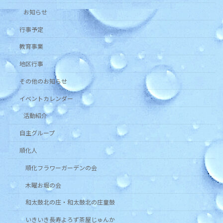
お知らせ
行事予定
教育事業
地区行事
その他のお知らせ
イベントカレンダー
活動紹介
自主グループ
順化人
順化フラワーガーデンの会
木曜お堀の会
和太鼓北の庄・和太鼓北の庄童鼓
いきいき長寿よろず茶屋じゅんか