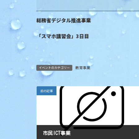
日
民
時
ICT
:
事
総務省デジタル推進事業
業
「スマホ講習会」3日目
教育事業
イベントのカテゴリー
前の記事
市民ICT事業