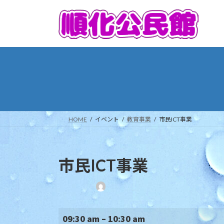
コ
ナ
ン
ビ
テ
ゲ
ン
ー
ツ
シ
へ
ョ
ス
ン
キ
に
ッ
移
プ
動
HOME
イベント
教育事業
市民ICT事業
市民ICT事業
最
終
更
市
新
09:30 am
–
10:30 am