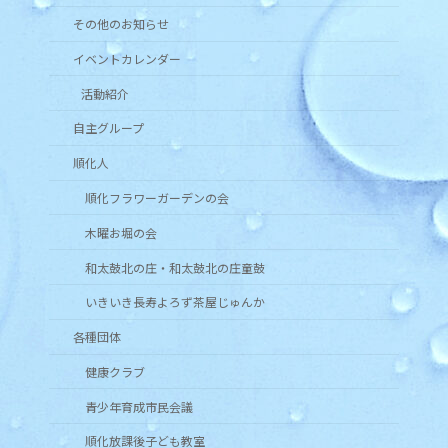
その他のお知らせ
イベントカレンダー
活動紹介
自主グループ
順化人
順化フラワーガーデンの会
木曜お堀の会
和太鼓北の庄・和太鼓北の庄童鼓
いきいき長寿よろず茶屋じゅんか
各種団体
健康クラブ
青少年育成市民会議
順化放課後子ども教室