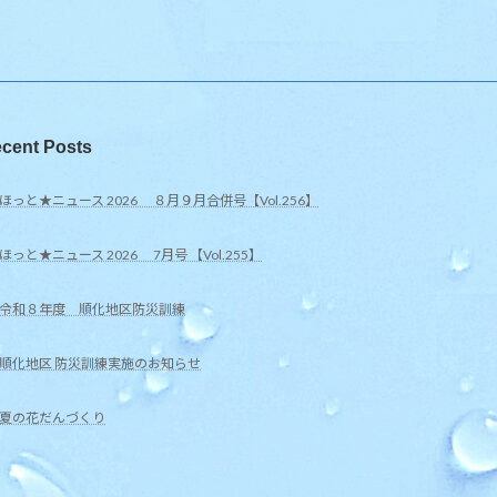
cent Posts
ほっと★ニュース 2026 ８月９月合併号【Vol.256】
ほっと★ニュース 2026 7月号 【Vol.255】
令和８年度 順化地区防災訓練
順化地区 防災訓練実施のお知らせ
夏の花だんづくり