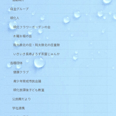
自主グループ
順化人
順化フラワーガーデンの会
木曜お堀の会
和太鼓北の庄・和太鼓北の庄童鼓
いきいき長寿よろず茶屋じゅんか
各種団体
健康クラブ
青少年育成市民会議
順化放課後子ども教室
公民館だより
学社連携