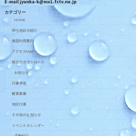
E-mail jyunka-k@mx1.fctv.ne.jp
カテゴリー
HOME
順化地区の紹介
施設利用案内
アクセスMAP
様式のダウンロード
お知らせ
行事予定
教育事業
地区行事
その他のお知らせ
イベントカレンダー
活動紹介