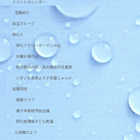
イベントカレンダー
活動紹介
自主グループ
順化人
順化フラワーガーデンの会
木曜お堀の会
和太鼓北の庄・和太鼓北の庄童鼓
いきいき長寿よろず茶屋じゅんか
各種団体
健康クラブ
青少年育成市民会議
順化放課後子ども教室
公民館だより