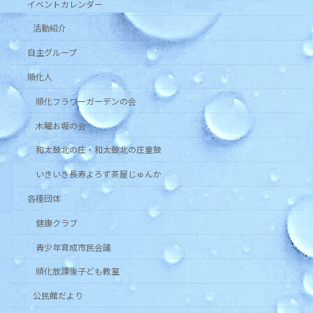
イベントカレンダー
活動紹介
自主グループ
順化人
順化フラワーガーデンの会
木曜お堀の会
和太鼓北の庄・和太鼓北の庄童鼓
いきいき長寿よろず茶屋じゅんか
各種団体
健康クラブ
青少年育成市民会議
順化放課後子ども教室
公民館だより