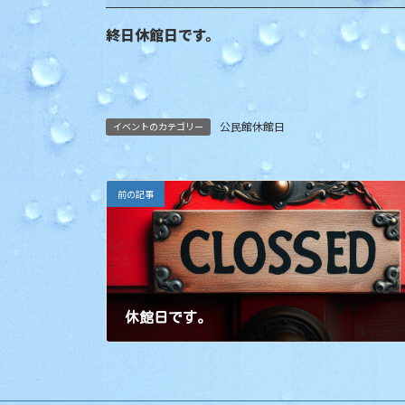
日
館
時
日
終日休館日です。
:
で
す。
公民館休館日
イベントのカテゴリー
前の記事
休館日です。