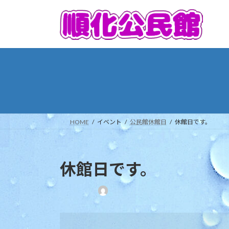
コ
ナ
ン
ビ
テ
ゲ
ン
ー
ツ
シ
へ
ョ
ス
ン
キ
に
ッ
移
プ
動
HOME
イベント
公民館休館日
休館日です。
休館日です。
最
終
更
休
新