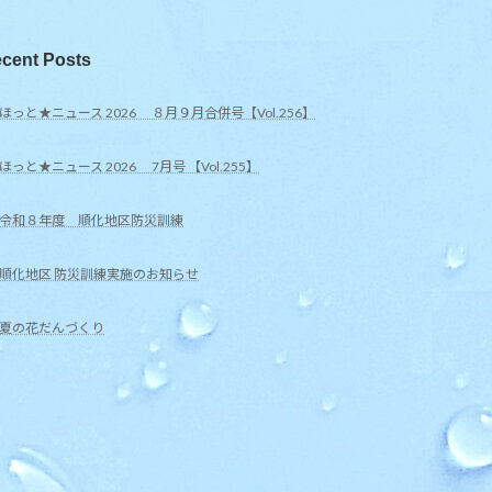
cent Posts
ほっと★ニュース 2026 ８月９月合併号【Vol.256】
ほっと★ニュース 2026 7月号 【Vol.255】
令和８年度 順化地区防災訓練
順化地区 防災訓練実施のお知らせ
夏の花だんづくり