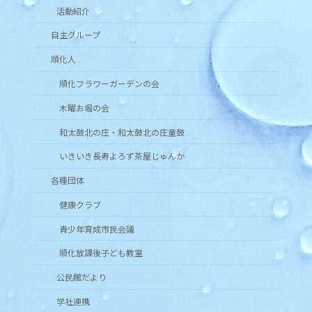
活動紹介
自主グループ
順化人
順化フラワーガーデンの会
木曜お堀の会
和太鼓北の庄・和太鼓北の庄童鼓
いきいき長寿よろず茶屋じゅんか
各種団体
健康クラブ
青少年育成市民会議
順化放課後子ども教室
公民館だより
学社連携