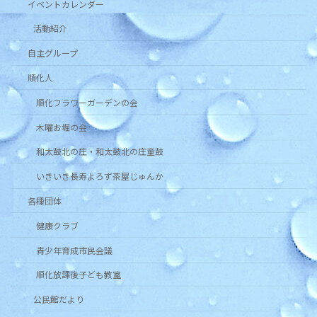
イベントカレンダー
活動紹介
自主グループ
順化人
順化フラワーガーデンの会
木曜お堀の会
和太鼓北の庄・和太鼓北の庄童鼓
いきいき長寿よろず茶屋じゅんか
各種団体
健康クラブ
青少年育成市民会議
順化放課後子ども教室
公民館だより