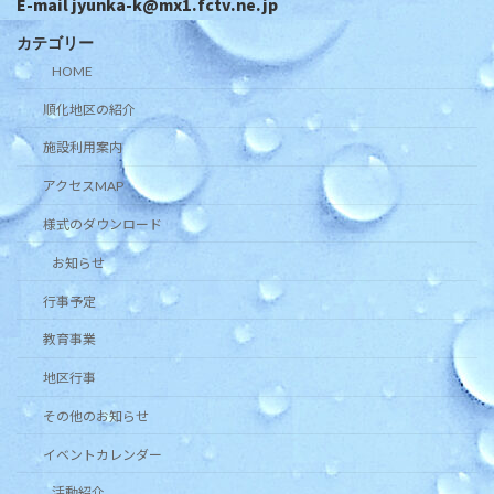
E-mail jyunka-k@mx1.fctv.ne.jp
カテゴリー
HOME
順化地区の紹介
施設利用案内
アクセスMAP
様式のダウンロード
お知らせ
行事予定
教育事業
地区行事
その他のお知らせ
イベントカレンダー
活動紹介