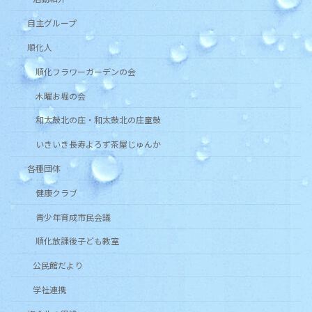
自主グループ
順化人
順化フラワーガーデンの会
木曜お堀の会
和太鼓北の庄・和太鼓北の庄童鼓
いきいき長寿よろず茶屋じゅんか
各種団体
健康クラブ
青少年育成市民会議
順化放課後子ども教室
公民館だより
学社連携