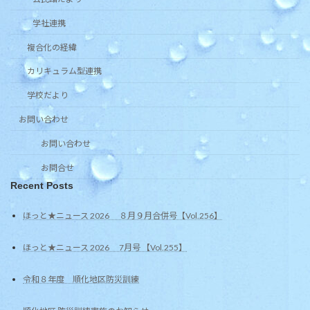
学社連携
複合化の経緯
カリキュラム型連携
学校だより
お問い合わせ
お問い合わせ
お問合せ
Recent Posts
ほっと★ニュース 2026 ８月９月合併号【Vol.256】
ほっと★ニュース 2026 7月号 【Vol.255】
令和８年度 順化地区防災訓練