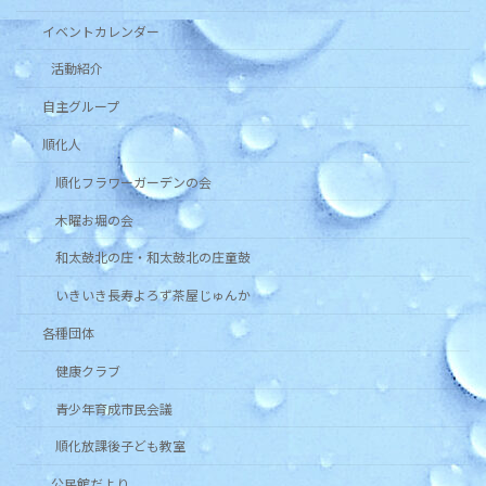
イベントカレンダー
活動紹介
自主グループ
順化人
順化フラワーガーデンの会
木曜お堀の会
和太鼓北の庄・和太鼓北の庄童鼓
いきいき長寿よろず茶屋じゅんか
各種団体
健康クラブ
青少年育成市民会議
順化放課後子ども教室
公民館だより