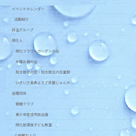
イベントカレンダー
活動紹介
自主グループ
順化人
順化フラワーガーデンの会
木曜お堀の会
和太鼓北の庄・和太鼓北の庄童鼓
いきいき長寿よろず茶屋じゅんか
各種団体
健康クラブ
青少年育成市民会議
順化放課後子ども教室
公民館だより