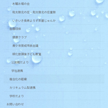
木曜お堀の会
和太鼓北の庄・和太鼓北の庄童鼓
いきいき長寿よろず茶屋じゅんか
各種団体
健康クラブ
青少年育成市民会議
順化放課後子ども教室
公民館だより
学社連携
複合化の経緯
カリキュラム型連携
学校だより
お問い合わせ