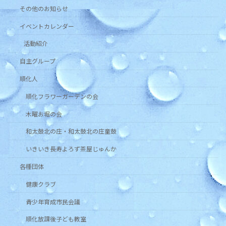
その他のお知らせ
イベントカレンダー
活動紹介
自主グループ
順化人
順化フラワーガーデンの会
木曜お堀の会
和太鼓北の庄・和太鼓北の庄童鼓
いきいき長寿よろず茶屋じゅんか
各種団体
健康クラブ
青少年育成市民会議
順化放課後子ども教室