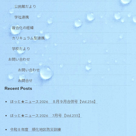
公民館だより
学社連携
複合化の経緯
カリキュラム型連携
学校だより
お問い合わせ
お問い合わせ
お問合せ
Recent Posts
ほっと★ニュース 2026 ８月９月合併号【Vol.256】
ほっと★ニュース 2026 7月号 【Vol.255】
令和８年度 順化地区防災訓練