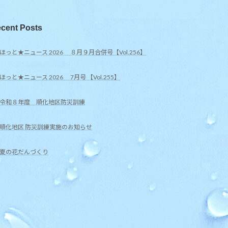
cent Posts
ほっと★ニュース 2026 ８月９月合併号【Vol.256】
ほっと★ニュース 2026 7月号 【Vol.255】
令和８年度 順化地区防災訓練
順化地区 防災訓練実施のお知らせ
夏の花だんづくり