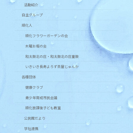
活動紹介
自主グループ
順化人
順化フラワーガーデンの会
木曜お堀の会
和太鼓北の庄・和太鼓北の庄童鼓
いきいき長寿よろず茶屋じゅんか
各種団体
健康クラブ
青少年育成市民会議
順化放課後子ども教室
公民館だより
学社連携