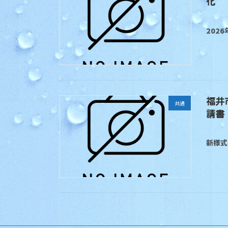
化 【
202
福井
共通
請書【
新様式