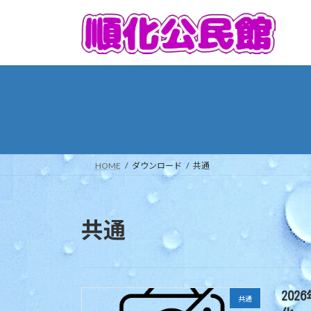
コ
ナ
ン
ビ
テ
ゲ
ン
ー
ツ
シ
へ
ョ
ス
ン
キ
に
ッ
移
プ
動
HOME
ダウンロード
共通
共通
20
共通