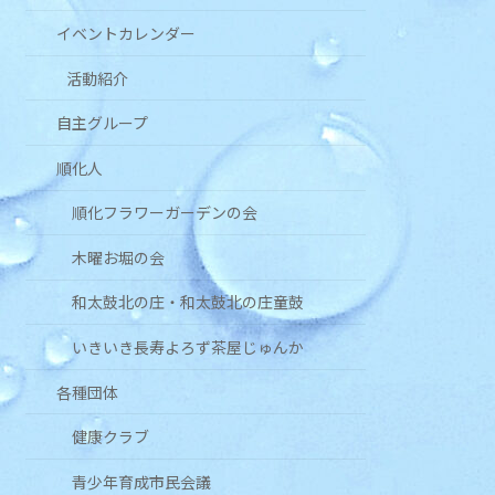
イベントカレンダー
活動紹介
自主グループ
順化人
順化フラワーガーデンの会
木曜お堀の会
和太鼓北の庄・和太鼓北の庄童鼓
いきいき長寿よろず茶屋じゅんか
各種団体
健康クラブ
青少年育成市民会議