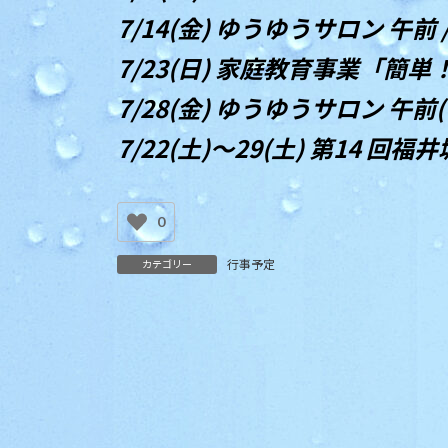
日
7/14(金) ゆうゆうサロン 午前 
時
:
7/23(日) 家庭教育事業「簡
7/28(金) ゆうゆうサロン 午前(
7/22(土)～29(土) 第14 
0
行事予定
カテゴリー