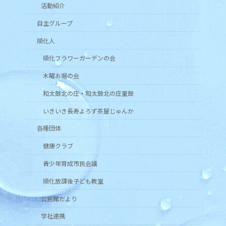
活動紹介
自主グループ
順化人
順化フラワーガーデンの会
木曜お堀の会
和太鼓北の庄・和太鼓北の庄童鼓
いきいき長寿よろず茶屋じゅんか
各種団体
健康クラブ
青少年育成市民会議
順化放課後子ども教室
公民館だより
学社連携