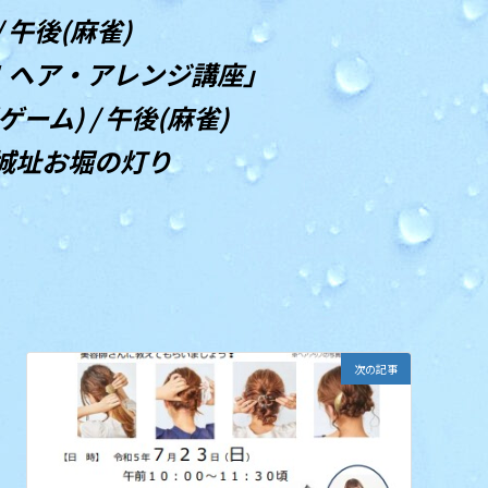
/ 午後(麻雀)
単！ヘア・アレンジ講座」
ゲーム) / 午後(麻雀)
回福井城址お堀の灯り
次の記事