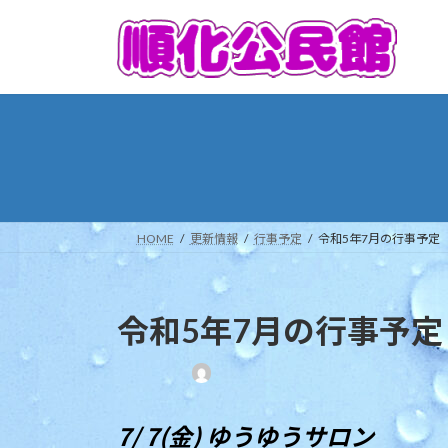
コ
ナ
ン
ビ
テ
ゲ
ン
ー
ツ
シ
へ
ョ
ス
ン
キ
に
ッ
移
プ
動
HOME
更新情報
行事予定
令和5年7月の行事予定
令和5年7月の行事予定
最
終
更
7/ 7(金) ゆうゆうサロン
新