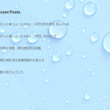
cent Posts
ほっと★ニュース 2026 ８月９月合併号【Vol.256】
ほっと★ニュース 2026 7月号 【Vol.255】
令和８年度 順化地区防災訓練
順化地区 防災訓練実施のお知らせ
夏の花だんづくり