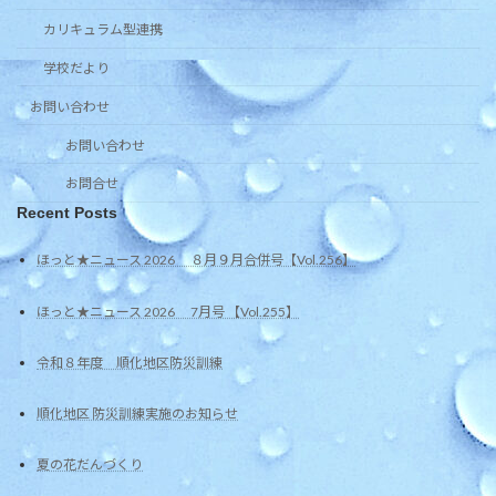
カリキュラム型連携
学校だより
お問い合わせ
お問い合わせ
お問合せ
Recent Posts
ほっと★ニュース 2026 ８月９月合併号【Vol.256】
ほっと★ニュース 2026 7月号 【Vol.255】
令和８年度 順化地区防災訓練
順化地区 防災訓練実施のお知らせ
夏の花だんづくり