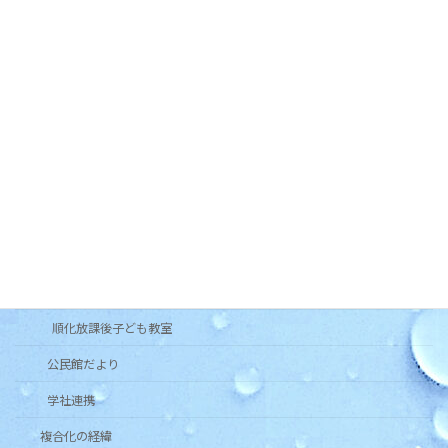
自主グループ
順化人
順化フラワーガーデンの会
木曜お堀の会
和太鼓北の庄・和太鼓北の庄童鼓
いきいき長寿よろず茶屋じゅんか
各種団体
健康クラブ
青少年育成市民会議
順化放課後子ども教室
公民館だより
学社連携
複合化の経緯