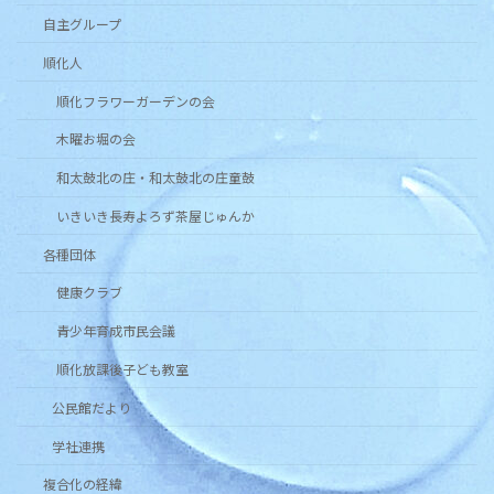
自主グループ
順化人
順化フラワーガーデンの会
木曜お堀の会
和太鼓北の庄・和太鼓北の庄童鼓
いきいき長寿よろず茶屋じゅんか
各種団体
健康クラブ
青少年育成市民会議
順化放課後子ども教室
公民館だより
学社連携
複合化の経緯