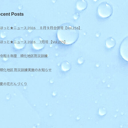
cent Posts
ほっと★ニュース 2026 ８月９月合併号【Vol.256】
ほっと★ニュース 2026 7月号 【Vol.255】
令和８年度 順化地区防災訓練
順化地区 防災訓練実施のお知らせ
夏の花だんづくり