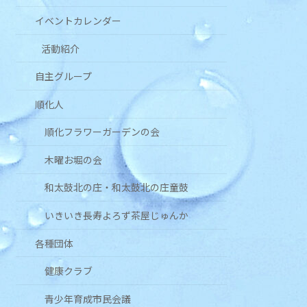
イベントカレンダー
活動紹介
自主グループ
順化人
順化フラワーガーデンの会
木曜お堀の会
和太鼓北の庄・和太鼓北の庄童鼓
いきいき長寿よろず茶屋じゅんか
各種団体
健康クラブ
青少年育成市民会議