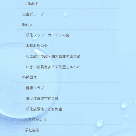
活動紹介
自主グループ
順化人
順化フラワーガーデンの会
木曜お堀の会
和太鼓北の庄・和太鼓北の庄童鼓
いきいき長寿よろず茶屋じゅんか
各種団体
健康クラブ
青少年育成市民会議
順化放課後子ども教室
公民館だより
学社連携