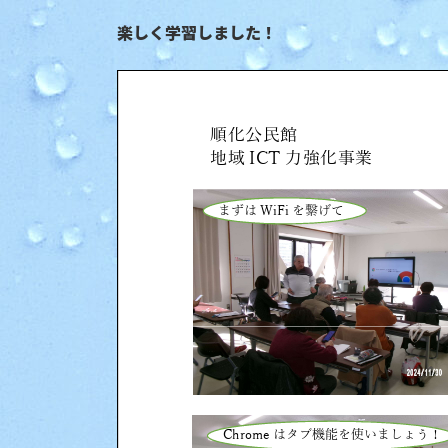
日
時
楽しく学習しました！
: