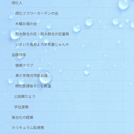
順化人
順化フラワーガーデンの会
木曜お堀の会
和太鼓北の庄・和太鼓北の庄童鼓
いきいき長寿よろず茶屋じゅんか
各種団体
健康クラブ
青少年育成市民会議
順化放課後子ども教室
公民館だより
学社連携
複合化の経緯
カリキュラム型連携