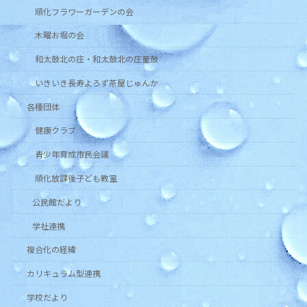
順化フラワーガーデンの会
木曜お堀の会
和太鼓北の庄・和太鼓北の庄童鼓
いきいき長寿よろず茶屋じゅんか
各種団体
健康クラブ
青少年育成市民会議
順化放課後子ども教室
公民館だより
学社連携
複合化の経緯
カリキュラム型連携
学校だより