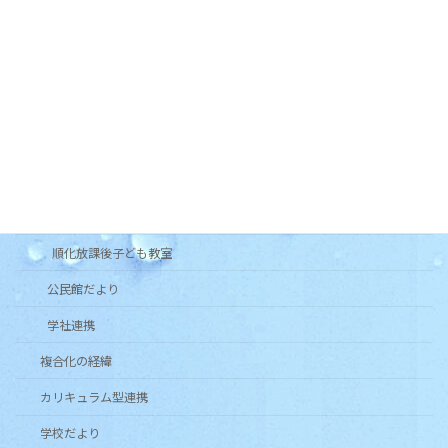
順化フラワーガーデンの会
木曜お堀の会
和太鼓北の庄・和太鼓北の庄童鼓
いきいき長寿よろず茶屋じゅんか
各種団体
健康クラブ
青少年育成市民会議
順化放課後子ども教室
公民館だより
学社連携
複合化の経緯
カリキュラム型連携
学校だより