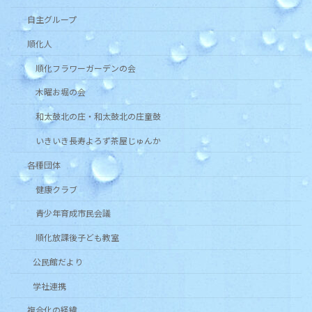
自主グループ
順化人
順化フラワーガーデンの会
木曜お堀の会
和太鼓北の庄・和太鼓北の庄童鼓
いきいき長寿よろず茶屋じゅんか
各種団体
健康クラブ
青少年育成市民会議
順化放課後子ども教室
公民館だより
学社連携
複合化の経緯